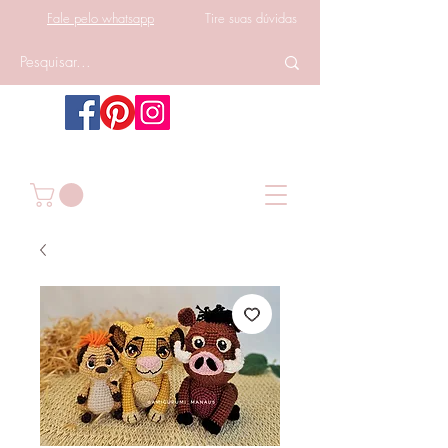
Fale pelo whatsapp
Tire suas dúvidas