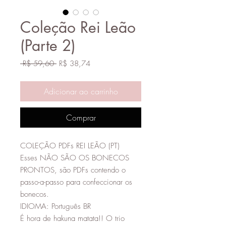
Coleção Rei Leão
(Parte 2)
Preço
Preço
 R$ 59,60 
R$ 38,74
normal
promocional
Adicionar ao carrinho
Comprar
COLEÇÃO PDFs REI LEÃO (PT)
Esses NÃO SÃO OS BONECOS
PRONTOS, são PDFs contendo o
passo-a-passo para confeccionar os
bonecos.
IDIOMA: Português BR
É hora de hakuna matata!! O trio