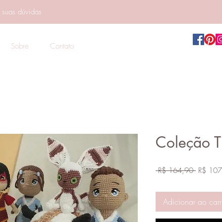
e suas dúvidas
Sobre
Contato
Coleção T
Preço
 R$ 164,90 
R$ 107
normal
Adicionar ao carr