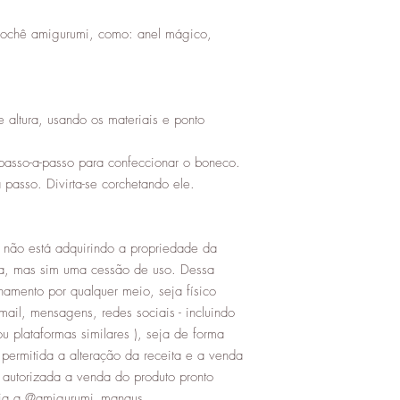
rochê amigurumi, como: anel mágico,
ltura, usando os materiais e ponto
sso-a-passo para confeccionar o boneco.
passo. Divirta-se corchetando ele.
não está adquirindo a propriedade da
a, mas sim uma cessão de uso. Dessa
hamento por qualquer meio, seja físico
mail, mensagens, redes sociais - incluindo
u plataformas similares ), seja de forma
permitida a alteração da receita e a venda
 autorizada a venda do produto pronto
oria a @amigurumi_manaus