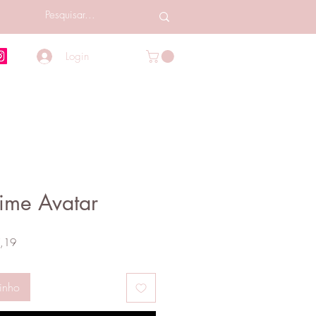
Login
ime Avatar
Preço
,19
promocional
inho