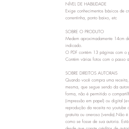
NÍVEL DE HABILIDADE
Exige conhecimentos básicos de c
correntinha, ponto baixo, etc
SOBRE O PRODUTO
Medem aproximadamente 14cm de a
indicado.
O PDF contém 13 páginas com o pa
Contém várias fotos com o passo a 
SOBRE DIREITOS AUTORAIS
Quando você compra uma receita, 
mesma, que segue sendo da autor
forma, não é permitido o compartil
(impressão em papel) ou digital (e-
reprodução da receita no youtube o
gratuita ou oneroso (venda).Não é 
como se fosse de sua autoria. Está
desde que conste créditos de aut