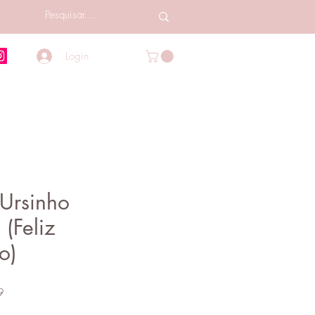
Login
Ursinho
(Feliz
o)
Preço
9
promocional