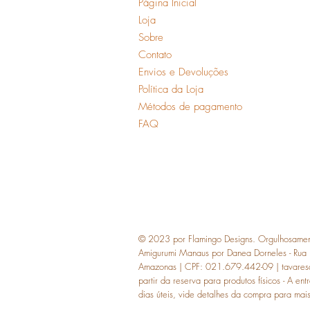
Página Inicial
Loja
Sobre
Contato
Envios e Devoluções
Política da Loja
Métodos de pagamento
FAQ
© 2023 por Flamingo Designs. Orgulhosame
Amigurumi Manaus por Danea Dorneles - Rua
Amazonas | CPF: 021.679.442-09 |
tavare
partir da reserva para produtos físicos - A 
dias úteis, vide detalhes da compra para mais