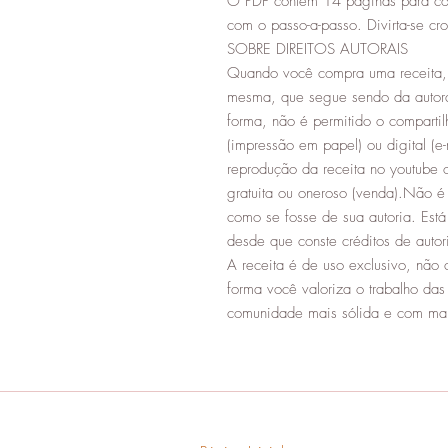
O PDF contém 14 páginas para co
com o passo-a-passo. Divirta-se cr
SOBRE DIREITOS AUTORAIS
Quando você compra uma receita, 
mesma, que segue sendo da autor
forma, não é permitido o compartil
(impressão em papel) ou digital (e-
reprodução da receita no youtube o
gratuita ou oneroso (venda).Não é 
como se fosse de sua autoria. Está
desde que conste créditos de aut
A receita é de uso exclusivo, não 
forma você valoriza o trabalho da
comunidade mais sólida e com mai