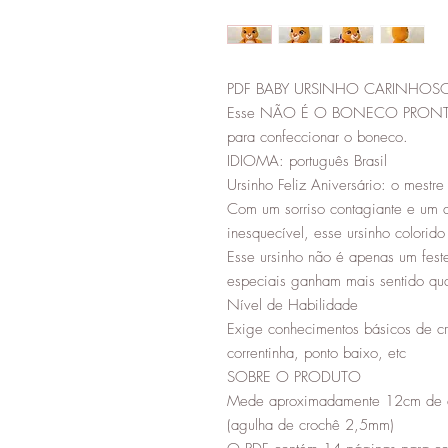
PDF BABY URSINHO CARINHOSO 
Esse NÃO É O BONECO PRONTO, 
para confeccionar o boneco.
IDIOMA: português Brasil
Ursinho Feliz Aniversário: o mest
Com um sorriso contagiante e um d
inesquecível, esse ursinho colorid
Esse ursinho não é apenas um fest
especiais ganham mais sentido q
Nível de Habilidade
Exige conhecimentos básicos de c
correntinha, ponto baixo, etc
SOBRE O PRODUTO
Mede aproximadamente 12cm de alt
(agulha de crochê 2,5mm)