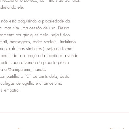
nfeccionar o boneco, com mais de 30 fotos
ochetando ele.
não está adquirindo a propriedade da
a, mas sim uma cessão de uso. Dessa
hamento por qualquer meio, seja físico
mail, mensagens, redes sociais - incluindo
u plataformas similares ), seja de forma
permitida a alteração da receita e a venda
 autorizada a venda do produto pronto
oria a @amigurumi_manaus
compartilhe o PDF ou prints dela, desta
s colegas de agulha e criamos uma
s empatia.