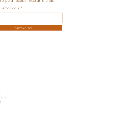
se para receber nossas ofertas
eu email aqui
Inscrever-se
Topo
/
as a
0