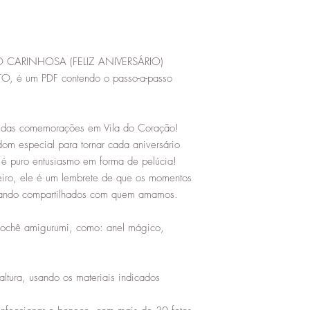
CARINHOSA (FELIZ ANIVERSÁRIO)
é um PDF contendo o passo-a-passo
re das comemorações em Vila do Coração!
om especial para tornar cada aniversário
o é puro entusiasmo em forma de pelúcia!
eiro, ele é um lembrete de que os momentos
uando compartilhados com quem amamos.
rochê amigurumi, como: anel mágico,
ura, usando os materiais indicados