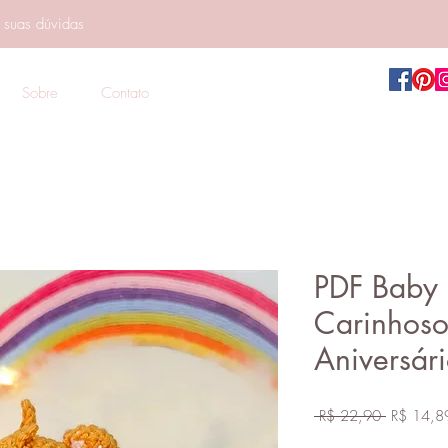
e suas dúvidas
Sobre
Contato
PDF Baby 
Carinhoso 
Aniversári
Preço
 R$ 22,90 
R$ 14,8
normal