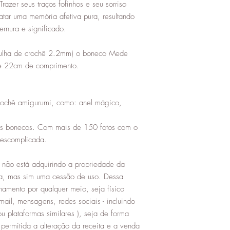
razer seus traços fofinhos e seu sorriso
tar uma memória afetiva pura, resultando
rnura e significado.
agulha de crochê 2.2mm) o boneco Mede
 e 22cm de comprimento.
rochê amigurumi, como: anel mágico,
os bonecos. Com mais de 150 fotos com o
descomplicada.
não está adquirindo a propriedade da
a, mas sim uma cessão de uso. Dessa
hamento por qualquer meio, seja físico
mail, mensagens, redes sociais - incluindo
u plataformas similares ), seja de forma
permitida a alteração da receita e a venda