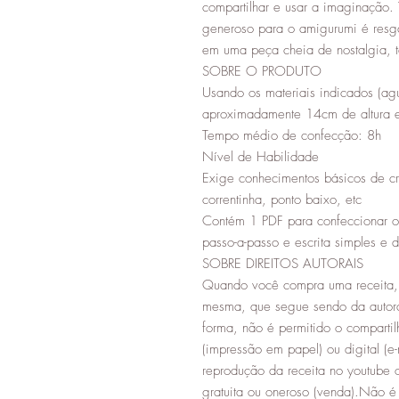
compartilhar e usar a imaginação. T
generoso para o amigurumi é resga
em uma peça cheia de nostalgia, te
SOBRE O PRODUTO
Usando os materiais indicados (
aproximadamente 14cm de altura
Tempo médio de confecção: 8h
Nível de Habilidade
Exige conhecimentos básicos de c
correntinha, ponto baixo, etc
Contém 1 PDF para confeccionar 
passo-a-passo e escrita simples e 
SOBRE DIREITOS AUTORAIS
Quando você compra uma receita, 
mesma, que segue sendo da autor
forma, não é permitido o compartil
(impressão em papel) ou digital (e-
reprodução da receita no youtube o
gratuita ou oneroso (venda).Não é 