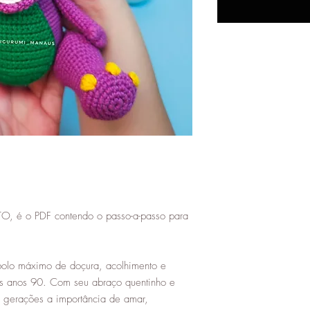
 o PDF contendo o passo-a-passo para
bolo máximo de doçura, acolhimento e
s anos 90. Com seu abraço quentinho e
u gerações a importância de amar,