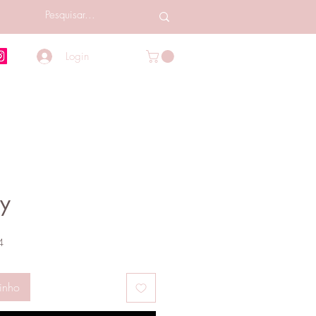
Login
ey
Preço
4
promocional
inho