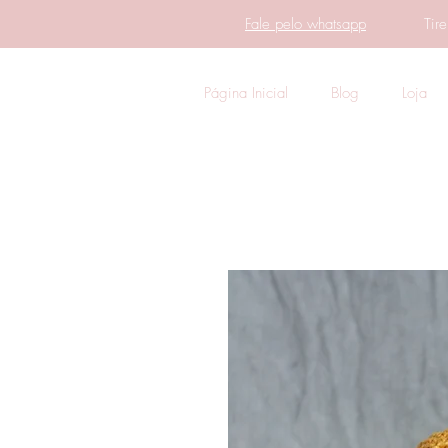
Fale pelo whatsapp
Tir
Página Inicial
Blog
Loja