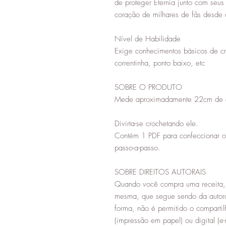
de proteger Eternia junto com seu
coração de milhares de fãs desde
Nível de Habilidade
Exige conhecimentos básicos de c
correntinha, ponto baixo, etc
SOBRE O PRODUTO
Mede aproximadamente 22cm de alt
Divirta-se crochetando ele.
Contém 1 PDF para confeccionar 
passo-a-passo.
SOBRE DIREITOS AUTORAIS
Quando você compra uma receita, 
mesma, que segue sendo da autor
forma, não é permitido o compartil
(impressão em papel) ou digital (e-