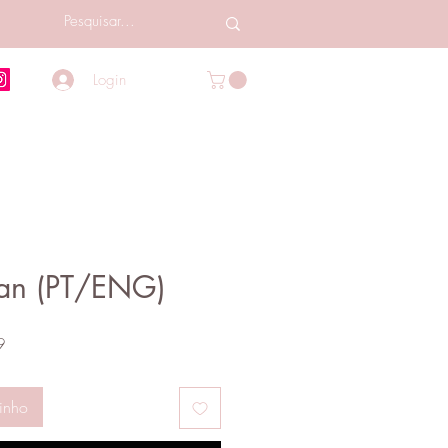
Login
an (PT/ENG)
Preço
9
promocional
inho