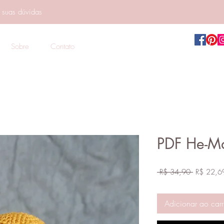
e suas dúvidas
Sobre
Contato
PDF He-M
Preço
 R$ 34,90 
R$ 22,6
normal
Adicionar ao carr