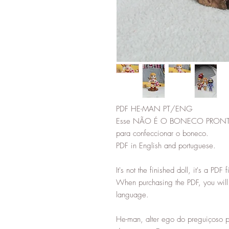
PDF HE-MAN PT/ENG
Esse NÃO É O BONECO PRONTO, 
para confeccionar o boneco.
PDF in English and portuguese.
It's not the finished doll, it's a PDF
When purchasing the PDF, you will 
language.
He-man, alter ego do preguiçoso 