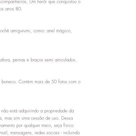
s companheiros. Um herói que conquistou o
 os anos 80.
rochê amigurumi, como: anel mágico,
ura, pernas e braços semi arriculados.
o boneco. Contém mais de 50 fotos com o
não está adquirindo a propriedade da
a, mas sim uma cessão de uso. Dessa
hamento por qualquer meio, seja físico
mail, mensagens, redes sociais - incluindo