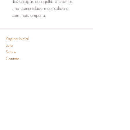
das colegas de agulha e criamos
uma comunidade mais sólida e
com mais empatia.
Página Inicial
Loja
Sobre
Contato
Envios e Devoluções
Política da Loja
Métodos de pagamento
FAQ
Segurança
Ambiente 100% Seguro.
Sua Informação é Protegida
Pela Criptografia SSL 256-Bit.