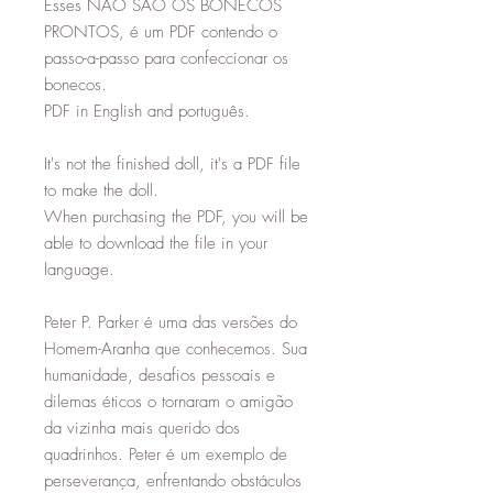
Esses NÃO SÃO OS BONECOS
PRONTOS, é um PDF contendo o
passo-a-passo para confeccionar os
bonecos.
PDF in English and português.
It's not the finished doll, it's a PDF file
to make the doll.
When purchasing the PDF, you will be
able to download the file in your
language.
Peter P. Parker é uma das versões do
Homem-Aranha que conhecemos. Sua
humanidade, desafios pessoais e
dilemas éticos o tornaram o amigão
da vizinha mais querido dos
quadrinhos. Peter é um exemplo de
perseverança, enfrentando obstáculos