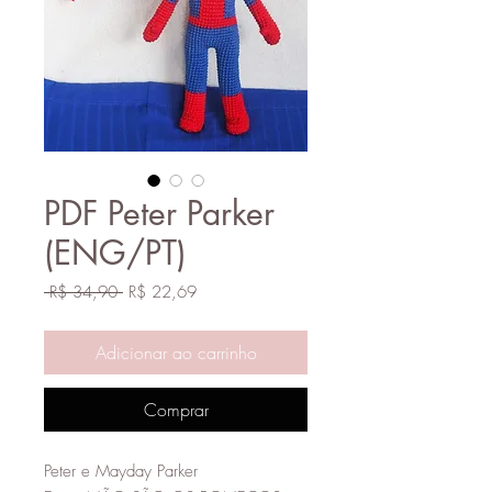
PDF Peter Parker
(ENG/PT)
Preço
Preço
 R$ 34,90 
R$ 22,69
normal
promocional
Adicionar ao carrinho
Comprar
Peter e Mayday Parker