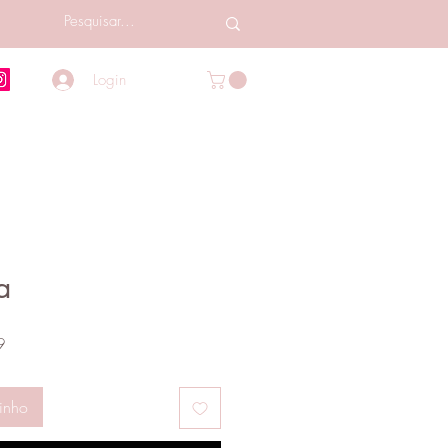
Login
a
Preço
9
promocional
inho