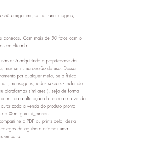
rochê amigurumi, como: anel mágico,
os bonecos. Com mais de 50 fotos com o
descomplicada.
não está adquirindo a propriedade da
a, mas sim uma cessão de uso. Dessa
hamento por qualquer meio, seja físico
mail, mensagens, redes sociais - incluindo
u plataformas similares ), seja de forma
permitida a alteração da receita e a venda
 autorizada a venda do produto pronto
oria a @amigurumi_manaus
compartilhe o PDF ou prints dela, desta
s colegas de agulha e criamos uma
s empatia.