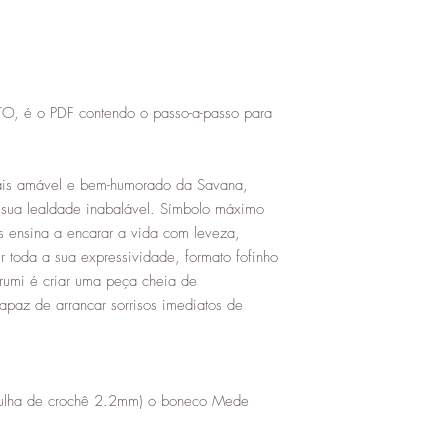
 o PDF contendo o passo-a-passo para
ais amável e bem-humorado da Savana,
 sua lealdade inabalável. Símbolo máximo
s ensina a encarar a vida com leveza,
 toda a sua expressividade, formato fofinho
urumi é criar uma peça cheia de
capaz de arrancar sorrisos imediatos de
agulha de crochê 2.2mm) o boneco Mede