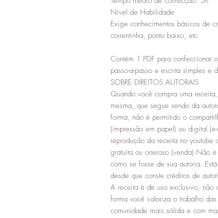
Tempo médio de confecção: 5h
Nível de Habilidade
Exige conhecimentos básicos de c
correntinha, ponto baixo, etc
Contém 1 PDF para confeccionar 
passo-a-passo e escrita simples e 
SOBRE DIREITOS AUTORAIS
Quando você compra uma receita, 
mesma, que segue sendo da autor
forma, não é permitido o compartil
(impressão em papel) ou digital (e-
reprodução da receita no youtube o
gratuita ou oneroso (venda).Não é 
como se fosse de sua autoria. Está
desde que conste créditos de aut
A receita é de uso exclusivo, não 
forma você valoriza o trabalho da
comunidade mais sólida e com mai