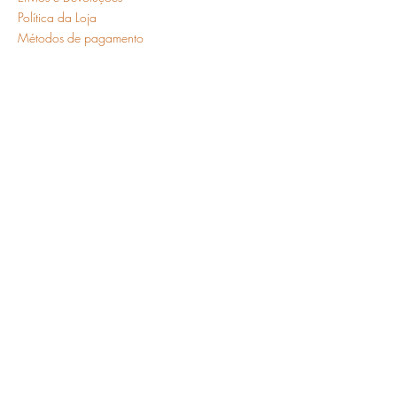
Política da Loja
Métodos de pagamento
FAQ
Segurança
Ambiente 100% Seguro.
Sua Informação é Protegida
Pela Criptografia SSL 256-Bit.
Métodos de
pagamentos aceitos
Cadastre-se para receber nossas ofertas
Insira o seu email aqui